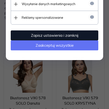
regulacją - ramiączka nieodpinane - boczki ze sprężystej,
Wysyłanie danych marketingowych
odpornej na rozciąganie dzianiny typu lycra, wzmocnione
pionową fiszbiną - model idealnie unosi i podtrzymuje biust
Skład: 90% poliamid, 7% elastan, 3% poliester
Reklamy spersonalizowane
Zapisz ustawienia i zamknij
Polecamy
Zaakceptuj wszystkie
Biustonosz VIKI 578
Biustonosz VIKI 579
SOLO Danuta
SOLO KRYSTYNA