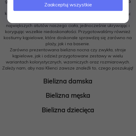
garderoby, jak bielizna damska i męska - zarówno ta noszona
Zaakceptuj wszystkie
na co dzień, jak i bielizna nocna. Dlatego w dedykowanych
kategoriach można znaleźć biustonosze, slipy, gorsety, piżamy,
bokserki, halki oraz rajstopy. Ich zadaniem jest podkreślenie
największych atutów naszego ciała, jednocześnie ukrywając i
korygując wszelkie niedoskonałości. Przygotowaliśmy również
kostiumy kąpielowe, które doskonale sprawdzą się zarówno na
plaży, jak i na basenie.
Zarówno prezentowana bielizna nocna czy zwykła, stroje
kąpielowe, jak i odzież przygotowane zestawy w wielu
wariantach kolorystycznych, wzorniczych oraz rozmiarowych.
Zależy nam, aby nasi Klienci zawsze znaleźli to, czego poszukują!
Bielizna damska
Bielizna męska
Bielizna dziecięca