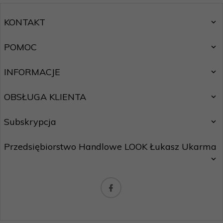
KONTAKT
POMOC
INFORMACJE
OBSŁUGA KLIENTA
Subskrypcja
Przedsiębiorstwo Handlowe LOOK Łukasz Ukarma
Chcę zapisać się do newslettera.
Zasady ochrony danych osobowych
biuro@maxhurtownia.pl