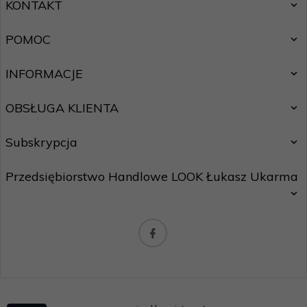
KONTAKT
POMOC
INFORMACJE
OBSŁUGA KLIENTA
Subskrypcja
Przedsiębiorstwo Handlowe LOOK Łukasz Ukarma
Chcę zapisać się do newslettera.
Zasady ochrony danych osobowych
biuro@maxhurtownia.pl