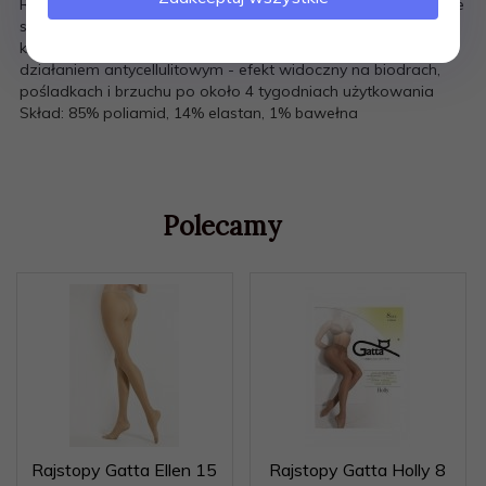
Rajstopy damskie - nieprzezroczyste, matowe - wykonane ze
specjalnej przędzy z mineralnymi substancjami aktywnymi,
które wspomagają efekt wyszczuplający połączony z
działaniem antycellulitowym - efekt widoczny na biodrach,
pośladkach i brzuchu po około 4 tygodniach użytkowania
Skład: 85% poliamid, 14% elastan, 1% bawełna
Polecamy
Rajstopy Gatta Ellen 15
Rajstopy Gatta Holly 8