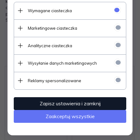
które wspomagają efekt wyszczuplający połączony z
działaniem antycellulitowym - efekt widoczny na biodrach,
Wymagane ciasteczka
pośladkach i brzuchu po około 4 tygodniach użytkowania
Skład: 85% poliamid, 14% elastan, 1% bawełna
Marketingowe ciasteczka
Analityczne ciasteczka
Polecamy
Wysyłanie danych marketingowych
Reklamy spersonalizowane
Zapisz ustawienia i zamknij
Zaakceptuj wszystkie
Rajstopy Gatta Ellen 15
Rajstopy Gatta Body
den 2-4
Protect 20 den 2-4