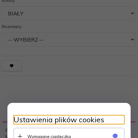
Kolory:
Rozmiary:
OPIS PRODUKTU
Ustawienia plików cookies
Biustonosz typu push-up - z efektownej koronki o
kwiatowym motywie - na łączeniu miseczek satynowa
Wymagane ciasteczka