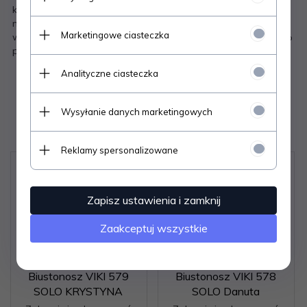
kokardka - boczki wzmocnione pionową fiszbiną -
nieodpinane ramiączka - wyjmowane wkładki push-up -
Marketingowe ciasteczka
wewnętrzna strona miseczek podszyta bawełną Skład: 60%
poliamid, 16% poliester, 10% bawełna, 7% elastan, 7% inne
Analityczne ciasteczka
Wysyłanie danych marketingowych
Polecamy
Reklamy spersonalizowane
Zapisz ustawienia i zamknij
Zaakceptuj wszystkie
Biustonosz VIKI 579
Biustonosz VIKI 578
SOLO KRYSTYNA
SOLO Danuta