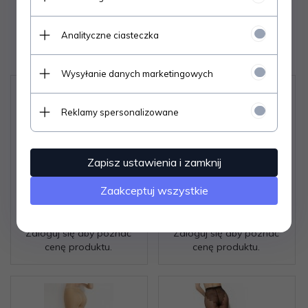
Analityczne ciasteczka
Polecamy
Wysyłanie danych marketingowych
Reklamy spersonalizowane
Zapisz ustawienia i zamknij
Zaakceptuj wszystkie
Rajstopy Gatta Holly 8
Rajstopy Gatta Bye
den 2-4
Cellulite 50 den 2-4
Zaloguj się aby poznać
Zaloguj się aby poznać
cenę produktu.
cenę produktu.