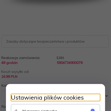
Zasoby dotyczące bezpieczeństwa i produktów
Realizacja zamówienia:
EAN:
48 godzin
5904734900078
Koszt wysyłki od:
16.99 PLN
Kolory:
Ustawienia plików cookies
Rozmiary:
Wymagane ciasteczka