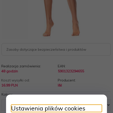
Zasoby dotyczące bezpieczeństwa i produktów
Realizacja zamówienia:
EAN:
48 godzin
5901323294655
Koszt wysyłki od:
Producent:
16.99 PLN
l&l
Kolory:
Ustawienia plików cookies