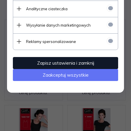
Polecamy
Analityczne ciasteczka
Wysyłanie danych marketingowych
Reklamy spersonalizowane
Zapisz ustawienia i zamknij
Koszulka Gatta Camisole
Koszulka Emili Sara biała
Zaakceptuj wszystkie
42K 610 S-XL
S-XL
Zaloguj się aby poznać
Zaloguj się aby poznać
cenę produktu.
cenę produktu.