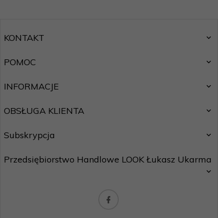
KONTAKT
POMOC
INFORMACJE
OBSŁUGA KLIENTA
Subskrypcja
Przedsiębiorstwo Handlowe LOOK Łukasz Ukarma
Chcę zapisać się do newslettera.
Zasady ochrony danych osobowych
biuro@maxhurtownia.pl