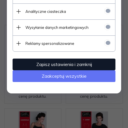
Polecamy
Analityczne ciasteczka
Wysyłanie danych marketingowych
Reklamy spersonalizowane
Zapisz ustawienia i zamknij
Zaakceptuj wszystkie
Koszulka Gatta Tank Top
Koszulka Emili Sara biała
2786 S S-XL
S-XL
Zaloguj się aby poznać
Zaloguj się aby poznać
cenę produktu.
cenę produktu.