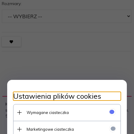
Rozmiary:
OPIS PRODUKTU
Ustawienia plików cookies
Koszulka damska - wysoka jakość prążkowanej wiskozy -
szerokie ramiączka - tył o kroju bokserki Skład: 95% wiskoza,
Wymagane ciasteczka
5% elastan
Marketingowe ciasteczka