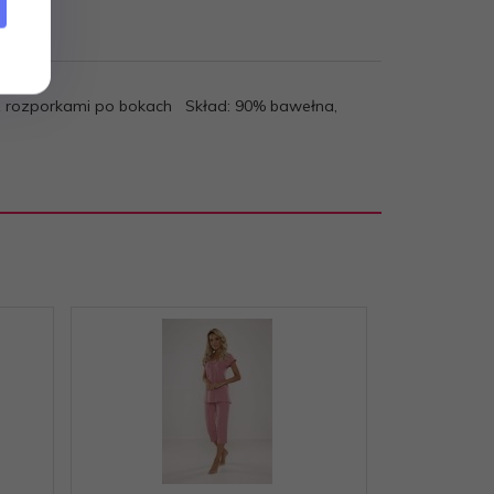
i z rozporkami po bokach Skład: 90% bawełna,