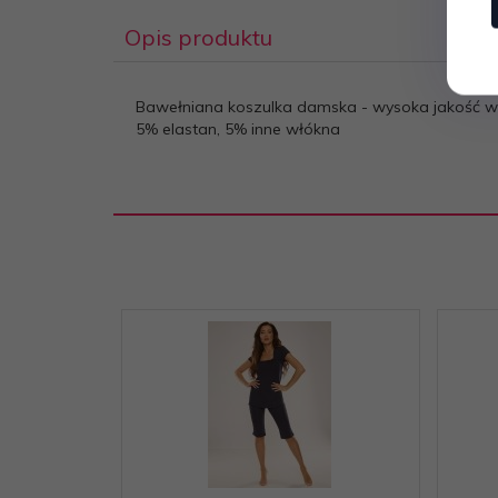
Opis produktu
Bawełniana koszulka damska - wysoka jakość wzo
5% elastan, 5% inne włókna