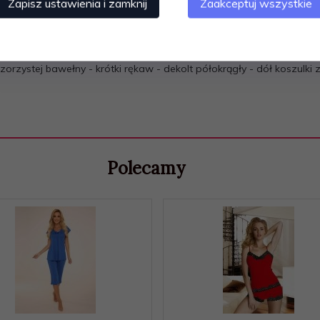
Zapisz ustawienia i zamknij
Zaakceptuj wszystkie
rzystej bawełny - krótki rękaw - dekolt półokrągły - dół koszulk
Polecamy