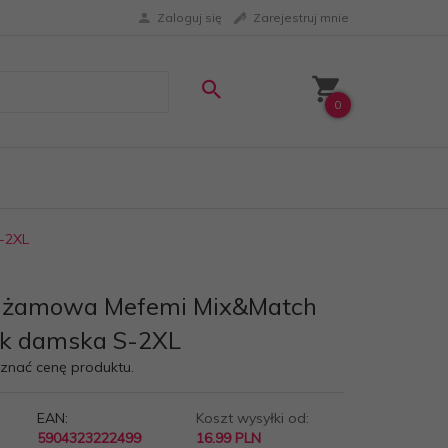
Zaloguj się
Zarejestruj mnie
0
-2XL
piżamowa Mefemi Mix&Match
uk damska S-2XL
oznać cenę produktu.
EAN:
Koszt wysyłki od:
5904323222499
16.99 PLN