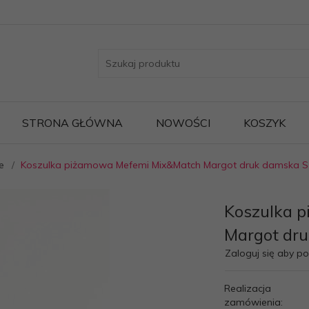
STRONA GŁÓWNA
NOWOŚCI
KOSZYK
e
Koszulka piżamowa Mefemi Mix&Match Margot druk damska S
Koszulka 
Margot dr
Zaloguj się aby p
Realizacja
zamówienia: