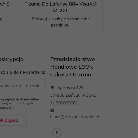
w/r S-
Piżama De Lafense 884 Visa kr/r
M-2XL
nę
Zaloguj się aby poznać cenę
produktu.
bskrypcja
Przedsiębiorstwo
Handlowe LOOK
sz się do newslettera:
Łukasz Ukarma
Dąbrówki 426
37-100
Łańcut
,
Polska
hcę zapisać się do newslettera.
882899601
asady ochrony danych
sobowych
biuro@maxhurtownia.pl
Zapisz