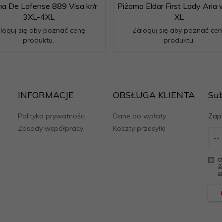
a De Lafense 889 Visa kr/r
Piżama Eldar First Lady Aria 
3XL-4XL
XL
loguj się aby poznać cenę
Zaloguj się aby poznać ce
produktu.
produktu.
INFORMACJE
OBSŁUGA KLIENTA
Su
Polityka prywatności
Dane do wpłaty
Zapi
Zasady współpracy
Koszty przesyłki
C
Z
o