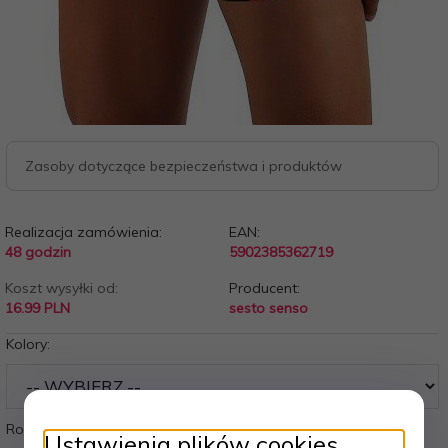
Zasoby dotyczące bezpieczeństwa i produktów
Realizacja zamówienia:
EAN:
48 godzin
5902385362719
Koszt wysyłki od:
Producent:
16.99 PLN
sesto senso
Kolory:
Rozmiary:
Ustawienia plików cookies