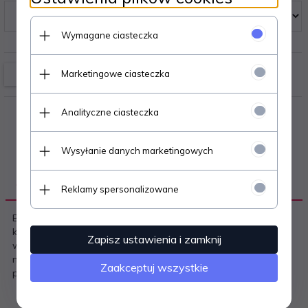
Wymagane ciasteczka
Marketingowe ciasteczka
Analityczne ciasteczka
Wysyłanie danych marketingowych
OPIS PRODUKTU
Reklamy spersonalizowane
Bokserki kąpielowe- z wysokiej jakości mikrofibry, z
kontrastującymi wstawkami- w pasie elastyczna gumka, od
Zapisz ustawienia i zamknij
wewnętrznej strony sznureczek do regulacji obwodu- na
nogawce mały nadruk logo Sesto Senso Skład: 80%
Zaakceptuj wszystkie
poliamid, 20% elastan