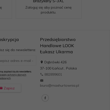
Brazyliany S-3XL
nę
Zaloguj się aby poznać cenę
produktu.
bskrypcja
Przedsiębiorstwo
Handlowe LOOK
sz się do newslettera:
Łukasz Ukarma
Dąbrówki 426
37-100
Łańcut
,
Polska
hcę zapisać się do newslettera.
882899601
asady ochrony danych
sobowych
biuro@maxhurtownia.pl
Zapisz