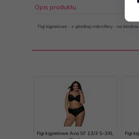
Opis produktu
Figi kąpielowe - z gładkiej mikrofibry - na bio
Figi kąpielowe Ava SF 13/3 S-3XL
Figi 