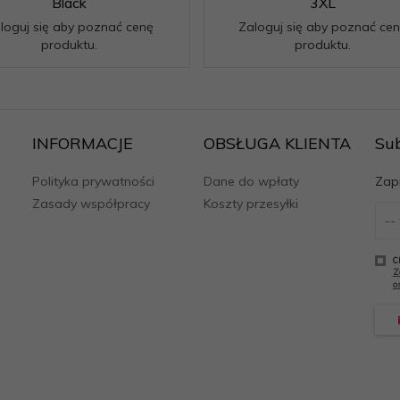
Black
3XL
loguj się aby poznać cenę
Zaloguj się aby poznać ce
produktu.
produktu.
INFORMACJE
OBSŁUGA KLIENTA
Su
Polityka prywatności
Dane do wpłaty
Zapi
Zasady współpracy
Koszty przesyłki
C
Z
o