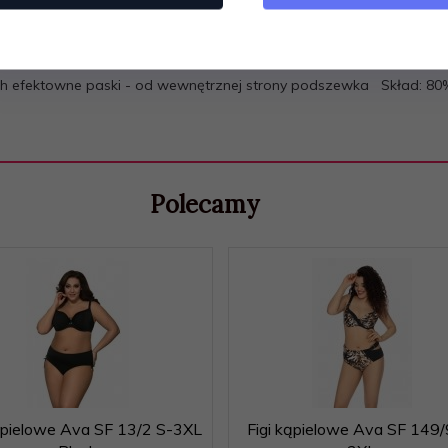
drach efektowne paski - od wewnętrznej strony podszewka Skład: 80
Polecamy
kąpielowe Ava SF 13/2 S-3XL
Figi kąpielowe Ava SF 149/