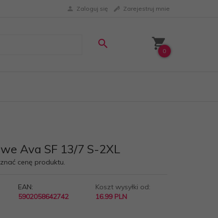
Zaloguj się
Zarejestruj mnie
0
lowe Ava SF 13/7 S-2XL
oznać cenę produktu.
EAN:
Koszt wysyłki od:
5902058642742
16.99 PLN