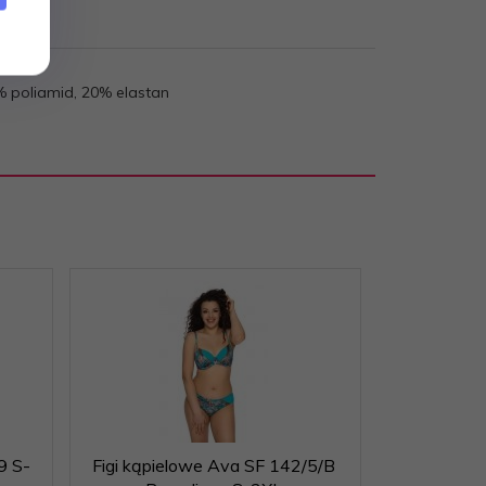
% poliamid, 20% elastan
9 S-
Figi kąpielowe Ava SF 142/5/B