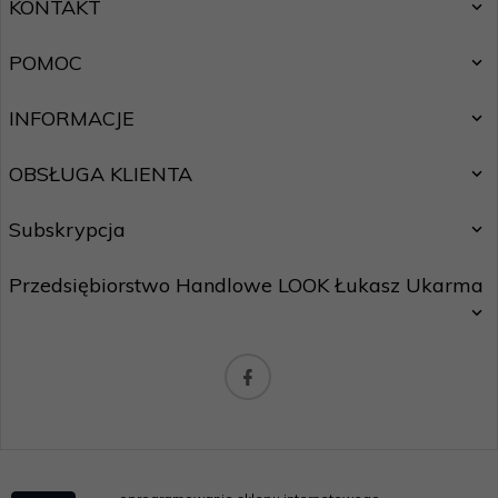
KONTAKT
POMOC
INFORMACJE
OBSŁUGA KLIENTA
Subskrypcja
Przedsiębiorstwo Handlowe LOOK Łukasz Ukarma
Chcę zapisać się do newslettera.
Zasady ochrony danych osobowych
biuro@maxhurtownia.pl