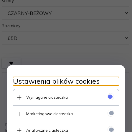
Kolory:
Rozmiary:
Ustawienia plików cookies
Wymagane ciasteczka
OPIS PRODUKTU
Marketingowe ciasteczka
Biustonosz push-up z fiszbinami - miseczki z efektownej
koronki - podszyte beżową bawełną, z wyjmowaną wkładką
Analityczne ciasteczka