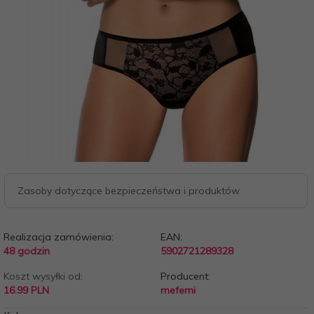
Zasoby dotyczące bezpieczeństwa i produktów
Realizacja zamówienia:
EAN:
48 godzin
5902721289328
Koszt wysyłki od:
Producent:
16.99 PLN
mefemi