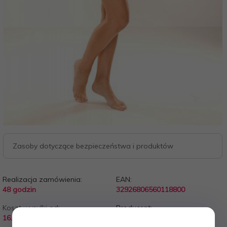
Zasoby dotyczące bezpieczeństwa i produktów
Realizacja zamówienia:
EAN:
48 godzin
32926806560118800
Koszt wysyłki od:
Producent:
16.99 PLN
de lafense