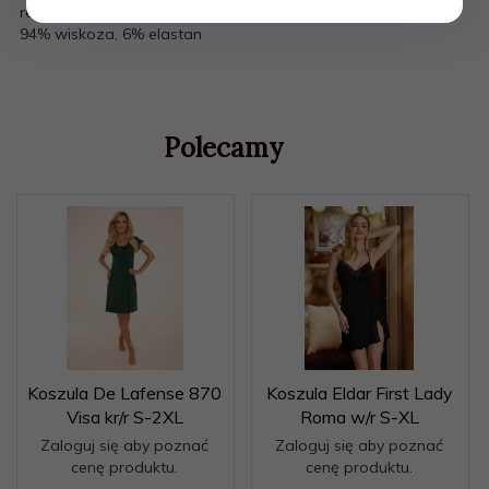
regulowanym ramiączku - dekolt zdobiony kokardką Skład:
94% wiskoza, 6% elastan
Polecamy
Koszula De Lafense 870
Koszula Eldar First Lady
Visa kr/r S-2XL
Roma w/r S-XL
Zaloguj się aby poznać
Zaloguj się aby poznać
cenę produktu.
cenę produktu.