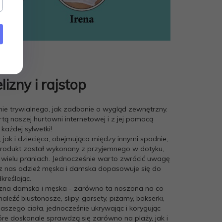
izny i rajstop
e trywialnego, jak zadbanie o wygląd zewnętrzny.
tą naszej hurtowni internetowej i z jej pomocą
ażdej sylwetki!
k i dziecięca, obejmująca między innymi spodnie,
 produkt został wykonany z przyjemnego w dotyku,
 wielu praniach. Jednocześnie warto zwrócić uwagę
z nas odzież męska i damska dopasowuje się do
reślając.
elizna damska i męska - zarówno ta noszona na co
eźć biustonosze, slipy, gorsety, piżamy, bokserki,
naszego ciała, jednocześnie ukrywając i korygując
óre doskonale sprawdzą się zarówno na plaży, jak i