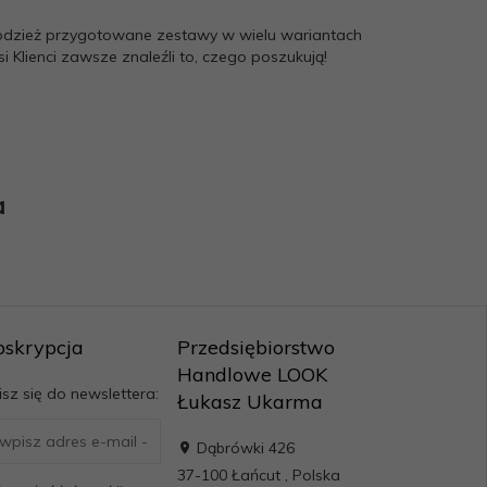
i odzież przygotowane zestawy w wielu wariantach
 Klienci zawsze znaleźli to, czego poszukują!
a
bskrypcja
Przedsiębiorstwo
Handlowe LOOK
sz się do newslettera:
Łukasz Ukarma
Dąbrówki 426
37-100
Łańcut
,
Polska