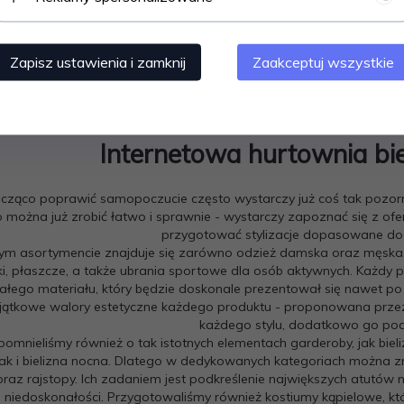
Zapisz ustawienia i zamknij
Zaakceptuj wszystkie
Internetowa hurtownia biel
cząco poprawić samopoczucie często wystarczy już coś tak pozorni
o można już zrobić łatwo i sprawnie - wystarczy zapoznać się z ofer
przygotować stylizacje dopasowane do k
m asortymencie znajduje się zarówno odzież damska oraz męska, ja
ki, płaszcze, a także ubrania sportowe dla osób aktywnych. Każdy
łego materiału, który będzie doskonale prezentował się nawet po
jątkowe walory estetyczne każdego produktu - proponowana prze
każdego stylu, dodatkowo go podk
pomnieliśmy również o tak istotnych elementach garderoby, jak bi
jak i bielizna nocna. Dlatego w dedykowanych kategoriach można znal
 oraz rajstopy. Ich zadaniem jest podkreślenie największych atutów 
e niedoskonałości. Przygotowaliśmy również kostiumy kąpielowe, kt