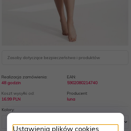
Zasoby dotyczące bezpieczeństwa i produktów
Realizacja zamówienia:
EAN:
48 godzin
5902080214740
Koszt wysyłki od:
Producent:
16.99 PLN
luna
Kolory:
Ustawienia plików cookies