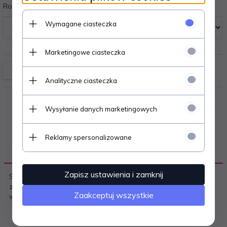
Rozmiary:
Wymagane ciasteczka
Marketingowe ciasteczka
Analityczne ciasteczka
Wysyłanie danych marketingowych
Reklamy spersonalizowane
OPIS PRODUKTU
Zapisz ustawienia i zamknij
Szlafrok damski - z miłej bawełny z wytłaczanym wzorem -
zapinany na zamek - długi rękaw - na wysokości bioder
Zaakceptuj wszystkie
wygodne kieszenie Skład: 78% bawełna, 22% poliester