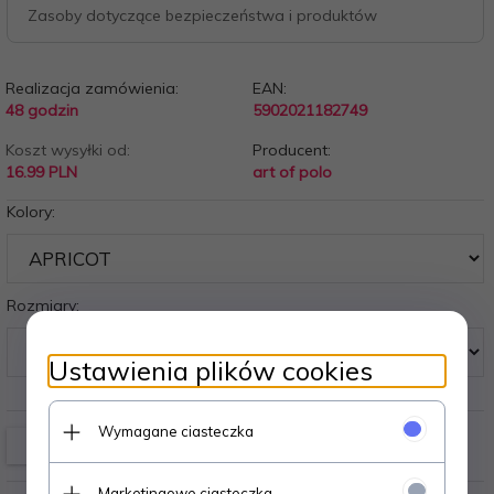
Zasoby dotyczące bezpieczeństwa i produktów
Realizacja zamówienia:
EAN:
48 godzin
5902021182749
Koszt wysyłki od:
Producent:
16.99 PLN
art of polo
Kolory:
Rozmiary:
Ustawienia plików cookies
Wymagane ciasteczka
Marketingowe ciasteczka