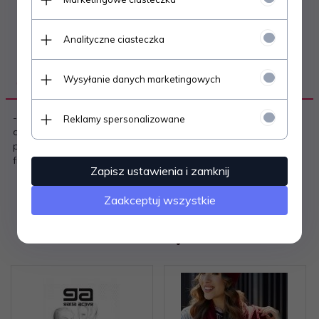
Analityczne ciasteczka
Wysyłanie danych marketingowych
OPIS PRODUKTU
- dwustronny szalik jesienny - wykonany z przyjemnego w
Reklamy spersonalizowane
dotyku materiału - jedna strona gładka, druga w delikatne
paski- utrzymany w pastelowej kolorystyce- zakończony
frędzelkami Skład: 50% rayon, 50% akryl
Zapisz ustawienia i zamknij
Zaakceptuj wszystkie
Polecamy