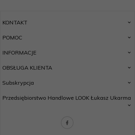
KONTAKT
POMOC
INFORMACJE
OBSŁUGA KLIENTA
Subskrypcja
Przedsiębiorstwo Handlowe LOOK Łukasz Ukarma
Chcę zapisać się do newslettera.
Zasady ochrony danych osobowych
biuro@maxhurtownia.pl