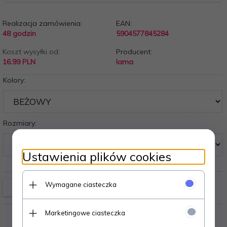
Realizacja zamówienia:
EAN:
48 godzin
5904577845284
Koszt wysyłki od:
Producent:
16.99 PLN
lama
Kolory:
Rozmiary:
Ustawienia plików cookies
Wymagane ciasteczka
Marketingowe ciasteczka