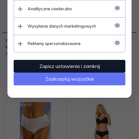
Analityczne ciasteczka
OPIS PRODUKTU
Wysyłanie danych marketingowych
Figi damskie z naturalnej bawełny - w pasie płaska guma i
Reklamy spersonalizowane
kokardka, zabudowane na biodrach - pakowane w foliowy
woreczek po trzy sztuki Skład: 95% bawełna, 5% elastan
Zapisz ustawienia i zamknij
Zaakceptuj wszystkie
Polecamy