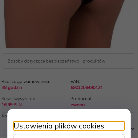
Zasoby dotyczące bezpieczeństwa i produktów
Realizacja zamówienia:
EAN:
48 godzin
5901208490424
Koszt wysyłki od:
Producent:
16.99 PLN
ewana
Kolory:
Ustawienia plików cookies