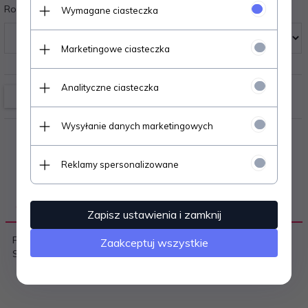
Rozmiary:
Wymagane ciasteczka
Marketingowe ciasteczka
Analityczne ciasteczka
Wysyłanie danych marketingowych
Reklamy spersonalizowane
OPIS PRODUKTU
Zapisz ustawienia i zamknij
Figi damskie - z delikatnego tiulu ozdobionego koronką
Zaakceptuj wszystkie
Skład: 89% poliamid, 11% elastan