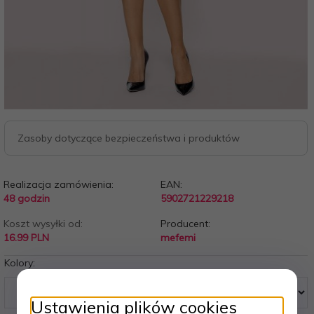
Zasoby dotyczące bezpieczeństwa i produktów
Realizacja zamówienia:
EAN:
48 godzin
5902721229218
Koszt wysyłki od:
Producent:
16.99 PLN
mefemi
Kolory:
Ustawienia plików cookies