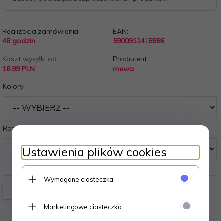
Realizacja zamówienia:
EAN:
48 godzin
5900911418886
Koszt wysyłki od:
Producent:
16.99 PLN
mewa
Kolory:
Rozmiary:
Ustawienia plików cookies
Wymagane ciasteczka
Marketingowe ciasteczka