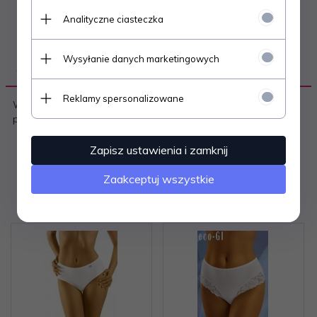
Analityczne ciasteczka
Wysyłanie danych marketingowych
OPIS PRODUKTU
Reklamy spersonalizowane
Wygodne i komfortowe figi damskie -z wiskozy 72% i
poliamidu 28%.
Zapisz ustawienia i zamknij
Zaakceptuj wszystkie
Polecamy