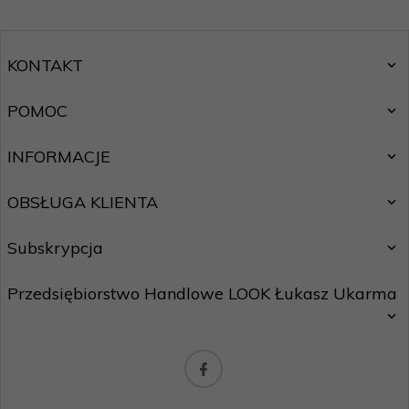
KONTAKT
POMOC
INFORMACJE
OBSŁUGA KLIENTA
Subskrypcja
Przedsiębiorstwo Handlowe LOOK Łukasz Ukarma
Chcę zapisać się do newslettera.
Zasady ochrony danych osobowych
biuro@maxhurtownia.pl