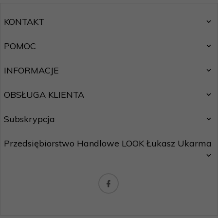
KONTAKT
POMOC
INFORMACJE
OBSŁUGA KLIENTA
Subskrypcja
Przedsiębiorstwo Handlowe LOOK Łukasz Ukarma
Chcę zapisać się do newslettera.
Zasady ochrony danych osobowych
biuro@maxhurtownia.pl