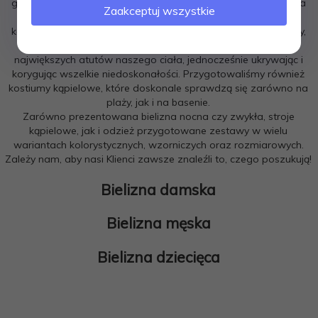
garderoby, jak bielizna damska i męska - zarówno ta noszona
Zaakceptuj wszystkie
na co dzień, jak i bielizna nocna. Dlatego w dedykowanych
kategoriach można znaleźć biustonosze, slipy, gorsety, piżamy,
bokserki, halki oraz rajstopy. Ich zadaniem jest podkreślenie
największych atutów naszego ciała, jednocześnie ukrywając i
korygując wszelkie niedoskonałości. Przygotowaliśmy również
kostiumy kąpielowe, które doskonale sprawdzą się zarówno na
plaży, jak i na basenie.
Zarówno prezentowana bielizna nocna czy zwykła, stroje
kąpielowe, jak i odzież przygotowane zestawy w wielu
wariantach kolorystycznych, wzorniczych oraz rozmiarowych.
Zależy nam, aby nasi Klienci zawsze znaleźli to, czego poszukują!
Bielizna damska
Bielizna męska
Bielizna dziecięca