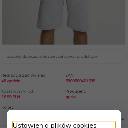
Zasoby dotyczące bezpieczeństwa i produktów
Realizacja zamówienia:
EAN:
48 godzin
5900509421595
Koszt wysyłki od:
Producent:
16.99 PLN
gucio
Kolory:
Ustawienia plików cookies