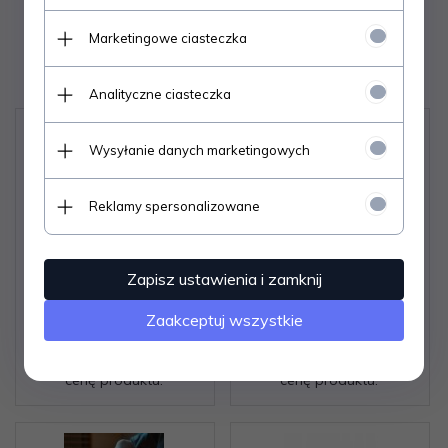
Marketingowe ciasteczka
Polecamy
Analityczne ciasteczka
Wysyłanie danych marketingowych
Reklamy spersonalizowane
Zapisz ustawienia i zamknij
Skarpety Steven art.047
Zakostki Steven art.054
Sport Line męskie 38-50
Sport męskie 38-50
Zaakceptuj wszystkie
Zaloguj się aby poznać
Zaloguj się aby poznać
cenę produktu.
cenę produktu.