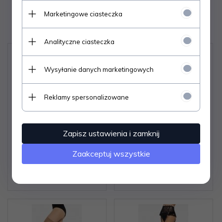
Marketingowe ciasteczka
Polecamy
Analityczne ciasteczka
Wysyłanie danych marketingowych
Reklamy spersonalizowane
Zapisz ustawienia i zamknij
Pończochy Gatta
Koszula DKaren Karen S-
Margherita wz.01
2XL
Zaakceptuj wszystkie
kabaretka 1-4
Zaloguj się aby poznać
Zaloguj się aby poznać
cenę produktu.
cenę produktu.