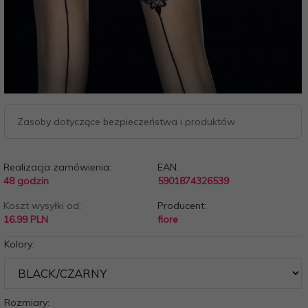
Zasoby dotyczące bezpieczeństwa i produktów
Realizacja zamówienia:
EAN:
48 godzin
5901874326539
Koszt wysyłki od:
Producent:
16.99 PLN
fiore
Kolory:
Rozmiary: