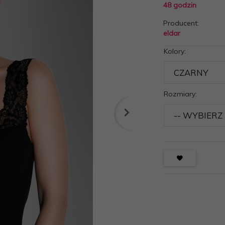
48 godzin
Producent:
eldar
Kolory:
Rozmiary: