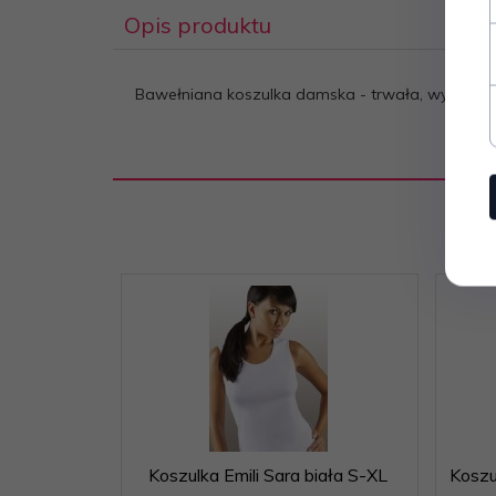
Opis produktu
Bawełniana koszulka damska - trwała, wygodna 
Koszulka Emili Sara biała S-XL
Koszu