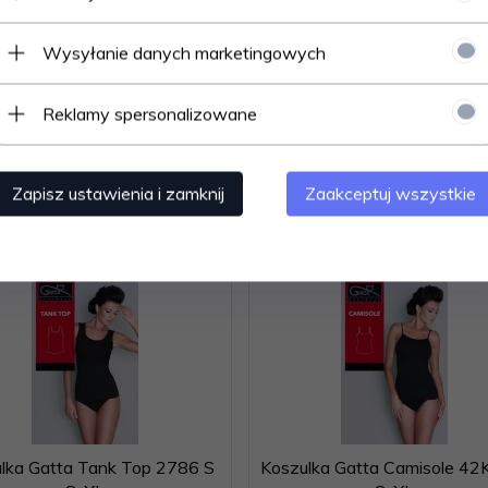
Wysyłanie danych marketingowych
i delikatna w dotyku - dyskretne, niewyczuwalne wykończenie Sk
Reklamy spersonalizowane
Zapisz ustawienia i zamknij
Zaakceptuj wszystkie
Polecamy
lka Gatta Tank Top 2786 S
Koszulka Gatta Camisole 42