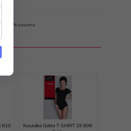
ład: 100% bawełna
K 610
Koszulka Gatta T-SHIRT 2K 608