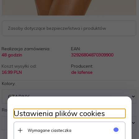
Zasoby dotyczące bezpieczeństwa i produktów
Realizacja zamówienia:
EAN:
48 godzin
32926804870309900
Koszt wysyłki od:
Producent:
16.99 PLN
de lafense
Kolory:
Rozmiary:
Ustawienia plików cookies
Wymagane ciasteczka