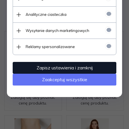
Analityczne ciasteczka
Polecamy
Wysyłanie danych marketingowych
Reklamy spersonalizowane
Zapisz ustawienia i zamknij
Zaakceptuj wszystkie
Figi Mitex Ela S-2XL
Figi Mitex Iga 3XL-5XL
Zaloguj się aby poznać
Zaloguj się aby poznać
cenę produktu.
cenę produktu.