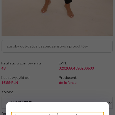
Zasoby dotyczące bezpieczeństwa i produktów
Realizacja zamówienia:
EAN:
48
32926804590206500
Koszt wysyłki od:
Producent:
16.99 PLN
de lafense
Kolory:
Rozmiary: