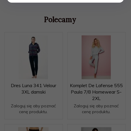
Polecamy
Dres Luna 341 Velour
Komplet De Lafense 555
3XL damski
Paula 7/8 Homewear S-
2XL
Zaloguj się aby poznać
Zaloguj się aby poznać
cenę produktu.
cenę produktu.