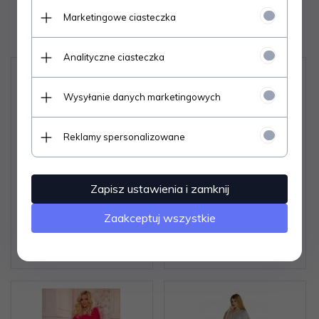
Marketingowe ciasteczka
Polecamy
Analityczne ciasteczka
Wysyłanie danych marketingowych
Reklamy spersonalizowane
Szlafrok De Lafense 871
Szlafrok De Lafense 892
Zapisz ustawienia i zamknij
Visa S-2XL damski
Visa 3XL-4XL damski
Zaakceptuj wszystkie
Zaloguj się aby poznać
Zaloguj się aby poznać
cenę produktu.
cenę produktu.