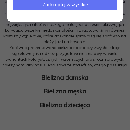
garderoby, jak bielizna damska i męska - zarówno ta noszona
Zaakceptuj wszystkie
na co dzień, jak i bielizna nocna. Dlatego w dedykowanych
kategoriach można znaleźć biustonosze, slipy, gorsety, piżamy,
bokserki, halki oraz rajstopy. Ich zadaniem jest podkreślenie
największych atutów naszego ciała, jednocześnie ukrywając i
korygując wszelkie niedoskonałości. Przygotowaliśmy również
kostiumy kąpielowe, które doskonale sprawdzą się zarówno na
plaży, jak i na basenie.
Zarówno prezentowana bielizna nocna czy zwykła, stroje
kąpielowe, jak i odzież przygotowane zestawy w wielu
wariantach kolorystycznych, wzorniczych oraz rozmiarowych.
Zależy nam, aby nasi Klienci zawsze znaleźli to, czego poszukują!
Bielizna damska
Bielizna męska
Bielizna dziecięca