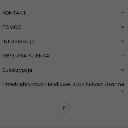
KONTAKT
POMOC
INFORMACJE
OBSŁUGA KLIENTA
Subskrypcja
Przedsiębiorstwo Handlowe LOOK Łukasz Ukarma
Chcę zapisać się do newslettera.
Zasady ochrony danych osobowych
biuro@maxhurtownia.pl