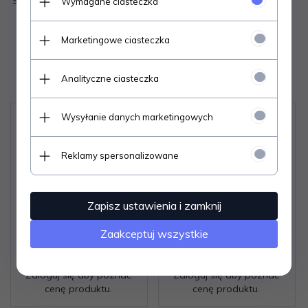
Skład: 97% silikon, 3% poliuretan
Wymagane ciasteczka
Marketingowe ciasteczka
Polecamy
Analityczne ciasteczka
Wysyłanie danych marketingowych
Reklamy spersonalizowane
Zapisz ustawienia i zamknij
Pończochy Gatta
Pończochy Gatta
Zaakceptuj wszystkie
Margherita wz.01
Michelle wz.04 8 den 1-
kabaretka 1-4
4
Zaloguj się aby poznać
Zaloguj się aby poznać
cenę produktu.
cenę produktu.