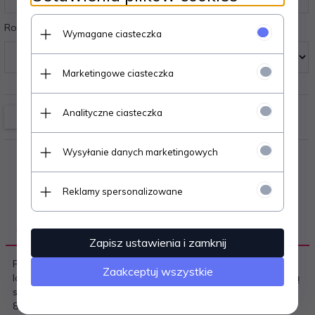
Rozmiary:
Wymagane ciasteczka
Marketingowe ciasteczka
Analityczne ciasteczka
Wysyłanie danych marketingowych
Reklamy spersonalizowane
OPIS PRODUKTU
Zapisz ustawienia i zamknij
Figi damskie - oddychające o strukturze siateczki - cięte
Zaakceptuj wszystkie
laserowo, płasko wykończone - bezuciskowe, nie odznaczają
się pod ubraniem - dają poczucie lekkości i komfortu Skład:
85% poliamid, 13% elastan, 2% bawełna