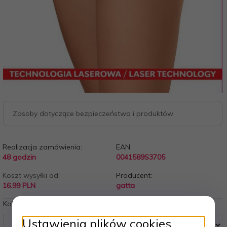
Zasoby dotyczące bezpieczeństwa i produktów
Realizacja zamówienia:
EAN:
48 godzin
0041589S3705
Koszt wysyłki od:
Producent:
16.99 PLN
gatta
Kolory:
Ustawienia plików cookies