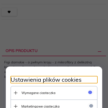
OPIS PRODUKTU
Figi damskie - o pełnym kroju - z mikrofibry z delikatną
koronką - ultracienkie wykończenia - pakowane w pudełko,
idealne na prezent Skład: 89% poliamid, 10% elastan, 1%
bawełna
Ustawienia plików cookies
Wymagane ciasteczka
Polecamy
Marketingowe ciasteczka