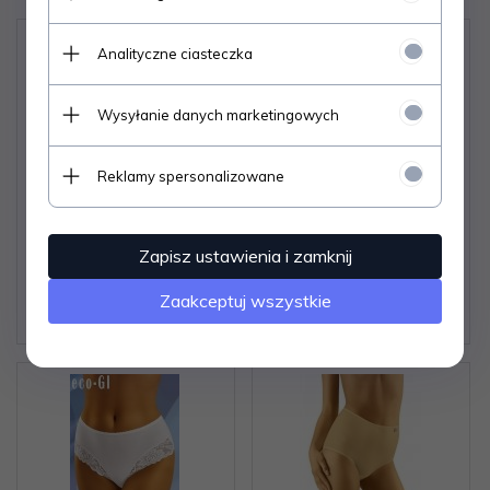
Analityczne ciasteczka
Wysyłanie danych marketingowych
Reklamy spersonalizowane
Figi Wolbar Tahoo Midi
Figi Mefemi Anna
S-XL
Zapisz ustawienia i zamknij
Zaloguj się aby poznać
Zaloguj się aby poznać
Zaakceptuj wszystkie
cenę produktu.
cenę produktu.