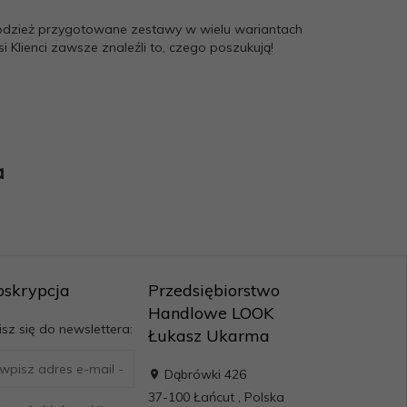
i odzież przygotowane zestawy w wielu wariantach
 Klienci zawsze znaleźli to, czego poszukują!
a
bskrypcja
Przedsiębiorstwo
Handlowe LOOK
sz się do newslettera:
Łukasz Ukarma
Dąbrówki 426
37-100
Łańcut
,
Polska