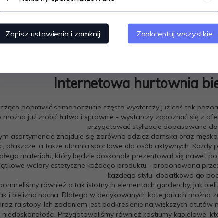
Zapisz ustawienia i zamknij
Zaakceptuj wszystkie
Internetowa hurtownia biel
cząco poprawić samopoczucie często wystarczy już coś tak pozorni
o można już zrobić łatwo i sprawnie - wystarczy zapoznać się z ofer
przygotować stylizacje dopasowane do k
m asortymencie znajduje się zarówno odzież damska oraz męska, ja
ki, płaszcze, a także ubrania sportowe dla osób aktywnych. Każdy
łego materiału, który będzie doskonale prezentował się nawet po
jątkowe walory estetyczne każdego produktu - proponowana prze
każdego stylu, dodatkowo go podk
pomnieliśmy również o tak istotnych elementach garderoby, jak bi
jak i bielizna nocna. Dlatego w dedykowanych kategoriach można znal
 oraz rajstopy. Ich zadaniem jest podkreślenie największych atutów 
e niedoskonałości. Przygotowaliśmy również kostiumy kąpielowe, kt