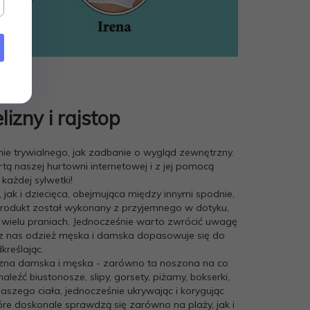
izny i rajstop
e trywialnego, jak zadbanie o wygląd zewnętrzny.
tą naszej hurtowni internetowej i z jej pomocą
ażdej sylwetki!
k i dziecięca, obejmująca między innymi spodnie,
 produkt został wykonany z przyjemnego w dotyku,
 wielu praniach. Jednocześnie warto zwrócić uwagę
z nas odzież męska i damska dopasowuje się do
reślając.
elizna damska i męska - zarówno ta noszona na co
eźć biustonosze, slipy, gorsety, piżamy, bokserki,
naszego ciała, jednocześnie ukrywając i korygując
óre doskonale sprawdzą się zarówno na plaży, jak i