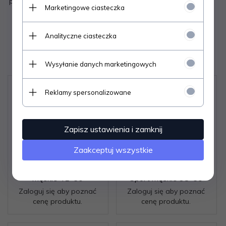
poliamid, 10% elastan
Marketingowe ciasteczka
Analityczne ciasteczka
Polecamy
Wysyłanie danych marketingowych
Reklamy spersonalizowane
Zapisz ustawienia i zamknij
Zaakceptuj wszystkie
Skarpety Steven art.057
Zakostki Steven art.054
męskie 41-50
Sport męskie 38-50
Zaloguj się aby poznać
Zaloguj się aby poznać
cenę produktu.
cenę produktu.